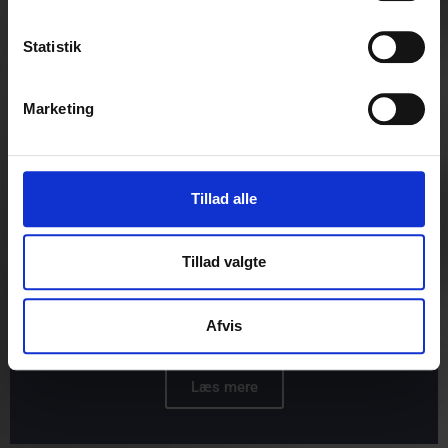
Statistik
Marketing
Tillad alle
Tillad valgte
ARBEJDSOMRÅDER
Afvis
Læs mere